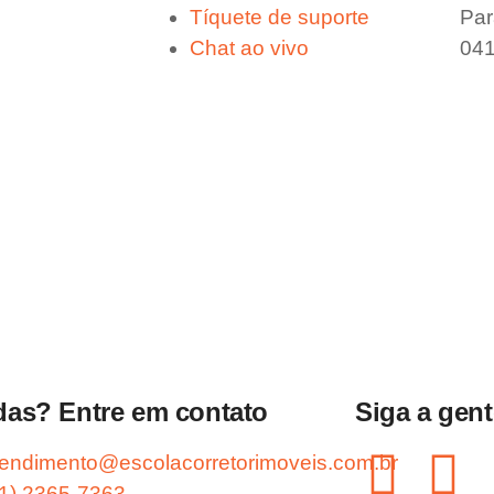
Tíquete de suporte
Par
Chat ao vivo
04
das? Entre em contato
Siga a gent
tendimento@escolacorretorimoveis.com.br
11) 2365-7363