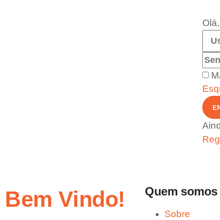
Olá,
M
Esq
E
Ain
Regi
Quem somos
Bem Vindo!
Sobre