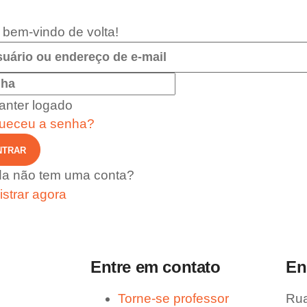
 bem-vindo de volta!
anter logado
ueceu a senha?
NTRAR
da não tem uma conta?
strar agora
Entre em contato
En
Torne-se professor
Rua