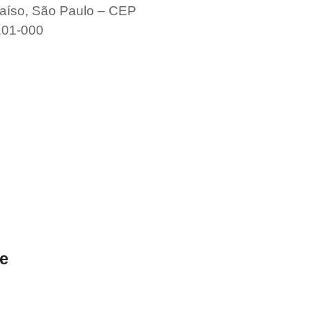
aíso, São Paulo – CEP
101-000
e