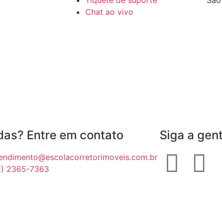
Tíquete de suporte
São
Chat ao vivo
das? Entre em contato
Siga a gen
endimento@escolacorretorimoveis.com.br
1) 2365-7363