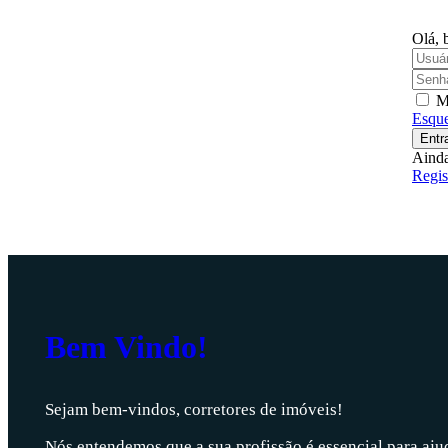
Olá, 
M
Esque
Entr
Ainda
Regis
Bem Vindo!
Sejam bem-vindos, corretores de imóveis!
Nós entendemos que a sua profissão é essencial para aju