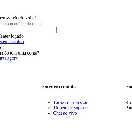
bem-vindo de volta!
anter logado
ceu a senha?
ar
 não tem uma conta?
trar agora
Entre em contato
En
Torne-se professor
Rua
Tíquete de suporte
Pau
Chat ao vivo