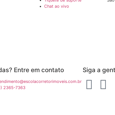
Tíquete de suporte
São
Chat ao vivo
das? Entre em contato
Siga a gen
endimento@escolacorretorimoveis.com.br
1) 2365-7363